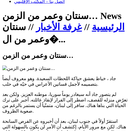
اتصل بنا – المكتب الإقليمي
News
سنتان وعمر من الزمن…
الرئيسية
//
غرفة الأخبار
//
سنتان
وعمر من ال�...
سنتان وعمر من الزمن…
جاد ، خياط يعشق حياكة اللحظات السعيدة. وهو معروف أيضاً
بتصميمه لأجمل فساتين الأعراس في حيّه في حلب.
لم يتصور جاد أنه سيغادر يوماً سوريا، موطنه العزيز. ولكن بعد
تعرّض منزله للقصف، اضطر إلى الفرار لإنقاذ عائلته. أجبر على ترك
الحياة التي بناها هناك. سافر إلى لبنان، متمنّياً أن يستمر بالرغم من
صعوبة الظروف.
استقرّ أولاً في جنوب لبنان، بعد أن أخبروه عن الفرص السانحة
هناك. لكن مع مرور الأيام، إكتشف أن الأمر لن يكون بالسهولة التي