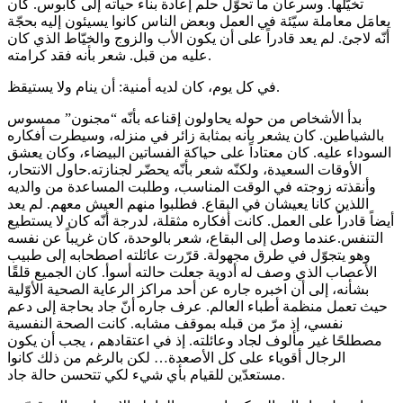
تخيّلها. وسرعان ما تحوّل حلم إعادة بناء حياته إلى كابوس. كان
يعامَل معاملة سيّئة في العمل وبعض الناس كانوا يسيئون إليه بحجّة
أنّه لاجئ. لم يعد قادراً على أن يكون الأب والزوج والخيّاط الذي كان
عليه من قبل. شعر بأنه فقد كرامته.
في كل يوم، كان لديه أمنية: أن ينام ولا يستيقظ.
بدأ الأشخاص من حوله يحاولون إقناعه بأنّه “مجنون” ممسوس
بالشياطين. كان يشعر بأنه بمثابة زائر في منزله، وسيطرت أفكاره
السوداء عليه. كان معتاداً على حياكة الفساتين البيضاء، وكان يعشق
الأوقات السعيدة، ولكنّه شعر بأنّه يحضّر لجنازته.حاول الانتحار،
وأنقذته زوجته في الوقت المناسب، وطلبت المساعدة من والديه
اللذين كانا يعيشان في البقاع. فطلبوا منهم العيش معهم. لم يعد
أيضاً قادراً على العمل. كانت أفكاره مثقلة، لدرجة أنّه كان لا يستطيع
التنفس.عندما وصل إلى البقاع، شعر بالوحدة، كان غريباً عن نفسه
وهو يتجوّل في طرق مجهولة. قرّرت عائلته اصطحابه إلى طبيب
الأعصاب الذي وصف له أدوية جعلت حالته أسوأ. كان الجميع قلقًا
بشأنه، إلى أن اخبره جاره عن أحد مراكز الرعاية الصحية الأوّلية
حيث تعمل منظمة أطباء العالم. عرف جاره أنّ جاد بحاجة إلى دعم
نفسي، إذ مرّ من قبله بموقف مشابه. كانت الصحة النفسية
مصطلحًا غير مألوف لجاد وعائلته. إذ في اعتقادهم ، يجب أن يكون
الرجال أقوياء على كل الأصعدة… لكن بالرغم من ذلك كانوا
مستعدّين للقيام بأي شيء لكي تتحسن حالة جاد.