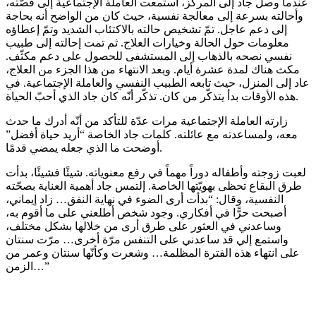
عندما وصل جاد إلى المركز، استمعت العاملة الإجتماعية إلى قصّته،
وأحالته بسرعة إلى معالجة نفسية، حيث كان من الواضح أنه بحاجة
إلى دعم عاجل. تمّ تشخيص حالته بالاكتئاب الشديد وتمّ إعطاؤه
معلومات حول الحالة وخيارات العلاج. ثم تمت إحالته إلى طبيب
نفسي نصحه بالذهاب إلى المستشفى للحصول على دعم مكثّف.
مكث هناك لمدة عشرة أيام. وبعد الانتهاء من هذا الجزء من العلاج،
عاد إلى المنزل، حيث تابعه الطبيب النفسي والعاملة الإجتماعية. في
هذه الأوقات بدأ يتذكّر من كان. تذكّر أنّه كان جاد الذي أحبّ الحياة.
زارته العاملة الإجتماعية مرات عدّة للتأكد من أنّه أدرك ما حدث
معه، ولمساعدته مع عائلته. كلمات جاد الخاصة “أريد حياة أفضل”
أوضحت ما الذي جعله يمضي قدمًا.
لعبت زوجته وأطفاله دوراً مهماً في رفع معنوياته. شيئًا فشيئًا، بدأت
طرق البقاع تحظى بهويّتها الخاصة. إلتمس جاد أهمية العناية بصحّته
النفسية، وقال: “بدأت أرى الضوء في نهاية النفق… زاد إيماني،
أصبحت حرًّا في أفكاري. وجود شخص أطلعني على ما أقوم به،
وساعدني في العثور على طرق أرى من خلالها بشكل مختلف،
واستمع إلي قد ساعدني على التنفس مرّة أخرى… مرّت سنتان
على انتهاء هذه الفترة المظلمة… وشعرت وكأنّها سنتان وعمر من
الزمن…”